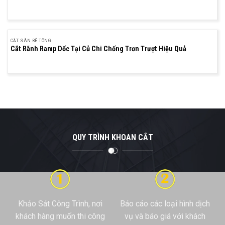
CẮT SÀN BÊ TÔNG
Cắt Rãnh Ramp Dốc Tại Củ Chi Chống Trơn Trượt Hiệu Quả
QUY TRÌNH KHOAN CẮT
Khảo Sát Công Trình, nơi
Báo cáo các loại hình dịch
khách hàng muốn thi công
vụ và báo giá với khách