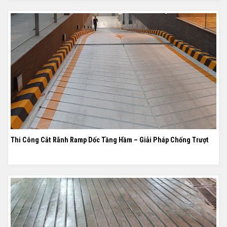
Thi Công Cắt Rãnh Ramp Dốc Tầng Hầm – Giải Pháp Chống Trượt