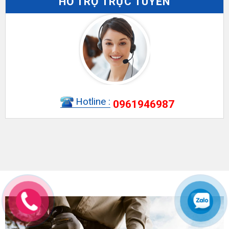
HỖ TRỢ TRỰC TUYẾN
Hotline :
0961946987