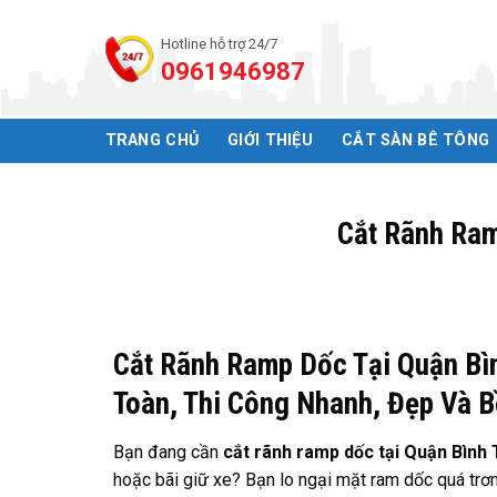
Bỏ
qua
Hotline hỗ trợ 24/7
0961946987
nội
dung
TRANG CHỦ
GIỚI THIỆU
CẮT SÀN BÊ TÔNG
Cắt Rãnh Ram
Cắt Rãnh Ramp Dốc Tại Quận Bìn
Toàn, Thi Công Nhanh, Đẹp Và 
Bạn đang cần
cắt rãnh ramp dốc tại Quận Bình
hoặc bãi giữ xe? Bạn lo ngại mặt ram dốc quá trơn