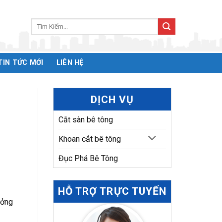
TIN TỨC MỚI
LIÊN HỆ
DỊCH VỤ
Cắt sàn bê tông
Khoan cắt bê tông
Đục Phá Bê Tông
HỖ TRỢ TRỰC TUYẾN
ưởng