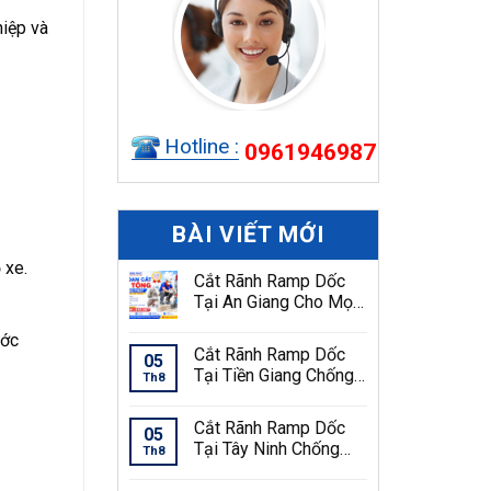
hiệp và
Hotline :
0961946987
BÀI VIẾT MỚI
 xe.
Cắt Rãnh Ramp Dốc
Tại An Giang Cho Mọi
Công Trình
ước
Cắt Rãnh Ramp Dốc
05
Tại Tiền Giang Chống
Th8
Trơn Trượt An Toàn
Cắt Rãnh Ramp Dốc
05
Tại Tây Ninh Chống
Th8
Trơn Trượt Hiệu Quả