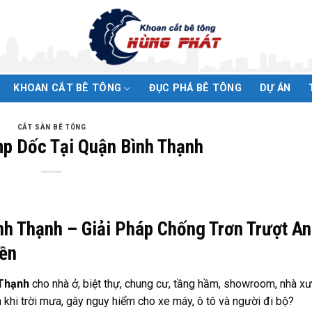
KHOAN CẮT BÊ TÔNG
ĐỤC PHÁ BÊ TÔNG
DỰ ÁN
CẮT SÀN BÊ TÔNG
p Dốc Tại Quận Bình Thạnh
h Thạnh – Giải Pháp Chống Trơn Trượt An
Bền
 Thạnh
cho nhà ở, biệt thự, chung cư, tầng hầm, showroom, nhà x
 khi trời mưa, gây nguy hiểm cho xe máy, ô tô và người đi bộ?