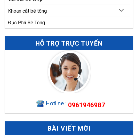
Khoan cắt bê tông
Đục Phá Bê Tông
HỖ TRỢ TRỰC TUYẾN
Hotline :
0961946987
BÀI VIẾT MỚI