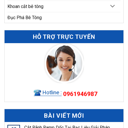
Khoan cắt bê tông
Đục Phá Bê Tông
HỖ TRỢ TRỰC TUYẾN
Hotline :
0961946987
BÀI VIẾT MỚI
Cắt Rãnh Ramp Dốc Tại Bạc Liêu Giải Pháp